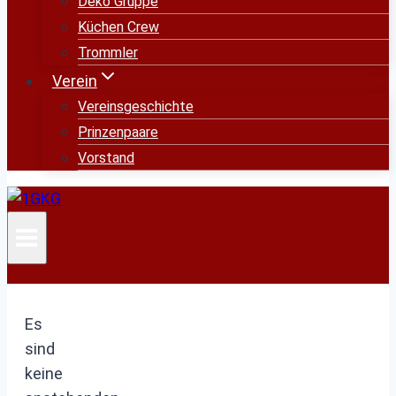
Deko Gruppe
Küchen Crew
Trommler
Verein
Vereinsgeschichte
Prinzenpaare
Vorstand
Es
sind
keine