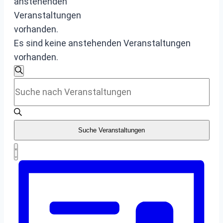
anstehenden
Veranstaltungen
vorhanden.
Es sind keine anstehenden Veranstaltungen
vorhanden.
Veranstaltungen
Suche
Bitte
Suche
Schlüsselwort
eingeben.
und
Suche
Suche Veranstaltungen
Ansichten,
nach
Veranstaltung
Veranstaltungen
Navigation
Liste
Ansichten-
Schlüsselwort.
Navigation